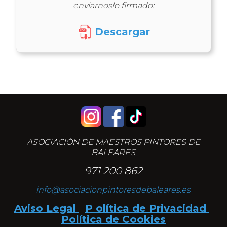
enviarnoslo firmado:
Descargar
Novedades, eventos y fo
ASOCIACIÓN DE MAESTROS PINTORES DE
BALEARES
971 200 862
info@asociacionpintoresdebaleares.es
Aviso Legal
-
P olítica de Privacidad
-
ASÓCIATE:
Política de Cookies