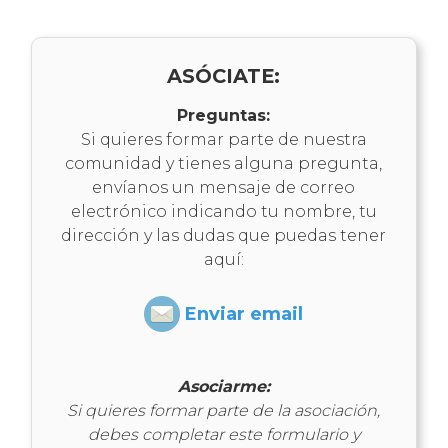
Órganos de Gobierno
de la
Preguntas:
Si quieres formar parte de nuestra
comunidad y tienes alguna pregunta,
envíanos un mensaje de correo
electrónico indicando tu nombre, tu
¿Que podemos hacer p
dirección y las dudas que puedas tener
aquí:
Enviar email
Asociarme:
Ofertas y descuen
Si quieres formar parte de la asociación,
debes completar este formulario y